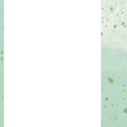
Zl11A/viewform