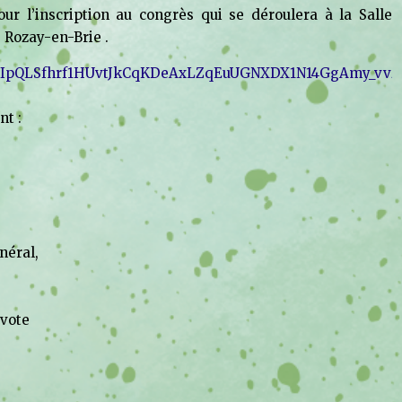
our l’inscription au congrès qui se déroulera à la Salle
 Rozay-en-Brie .
/1FAIpQLSfhrf1HUvtJkCqKDeAxLZqEuUGNXDX1N14GgAmy_vvzl
nt :
néral,
 vote