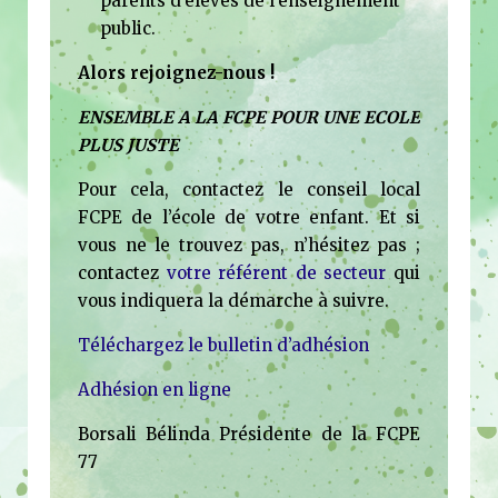
parents d’élèves de l’enseignement
public.
Alors rejoignez-nous !
ENSEMBLE A LA FCPE POUR UNE ECOLE
PLUS JUSTE
Pour cela, contactez le conseil local
FCPE de l’école de votre enfant. Et si
vous ne le trouvez pas, n’hésitez pas ;
contactez
votre référent de secteur
qui
vous indiquera la démarche à suivre.
Téléchargez le bulletin d’adhésion
Adhésion en ligne
Borsali Bélinda Présidente de la FCPE
77