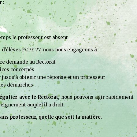
 :
temps le professeur est absent
 d’élèves FCPE 77, nous nous engageons à :
tre demande au Rectorat
vices concernés
r jusqu’à obtenir une réponse et un professeur
 des démarches
égulier avec le Rectorat
, nous pouvons agir rapidement
seignement auquel il a droit.
ans professeur, quelle que soit la matière.