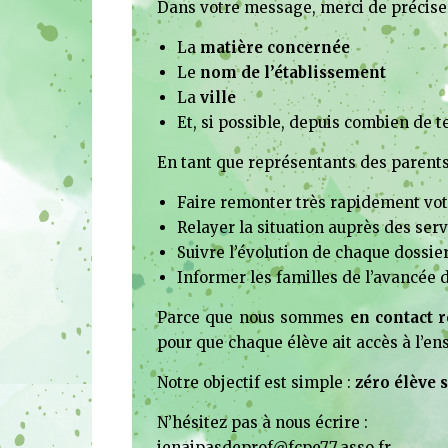
Dans votre message, merci de préciser
La
matière concernée
Le
nom de l’établissement
La
ville
Et, si possible, depuis combien de 
En tant que représentants des parents
Faire remonter très rapidement vo
Relayer la situation auprès des ser
Suivre l’évolution de chaque dossie
Informer les familles de l’avancée
Parce que nous sommes
en contact r
pour que chaque élève ait accès à l’en
Notre objectif est simple :
zéro élève s
N’hésitez pas à nous écrire :
jenaipasdeprof@fcpe77.asso.fr