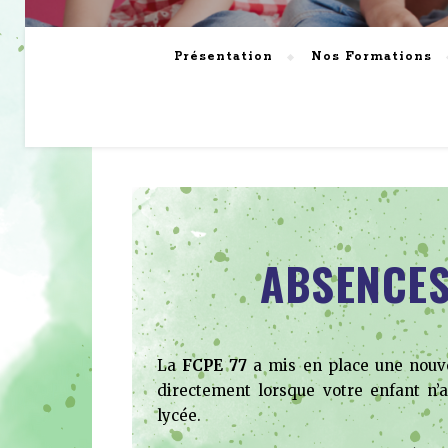
Présentation
Nos Formations
ABSENCES
La
FCPE 77
a mis en place une nouve
directement lorsque votre enfant n’
lycée.