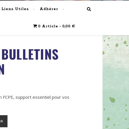
Liens Utiles
Adhérer
0 Article
0,00 €
 BULLETINS
N
n FCPE, support essentiel pour vos
ns d’adhésion
ER