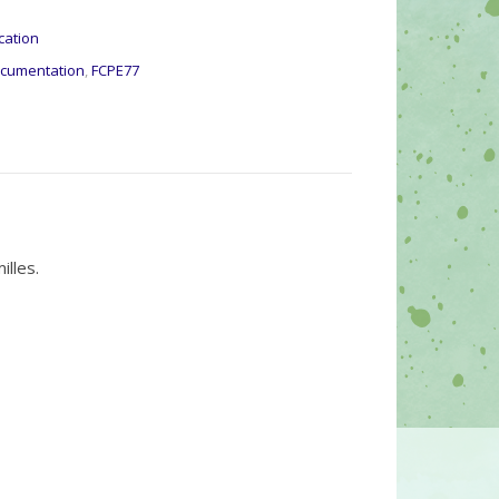
cation
cumentation
,
FCPE77
illes.