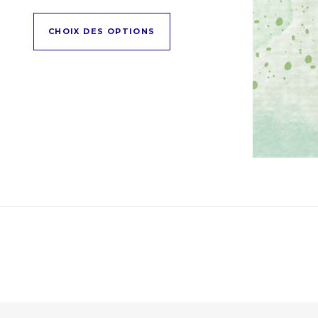
Ce produit a plusieurs variati
CHOIX DES OPTIONS