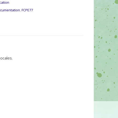
cation
cumentation
,
FCPE77
ocales.