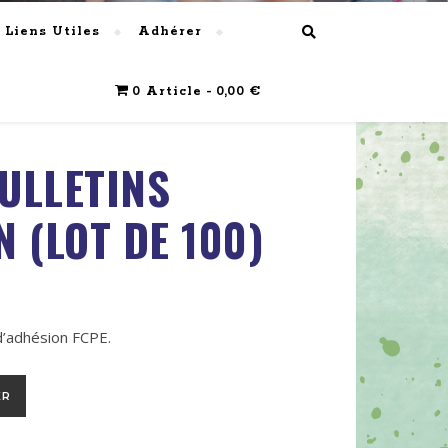
Liens Utiles
Adhérer
0 Article
0,00 €
ULLETINS
N (LOT DE 100)
d’adhésion FCPE.
d’adhésion (lot de 100)
ER