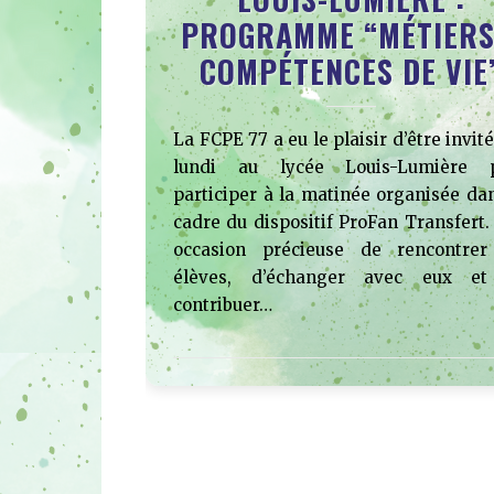
PROGRAMME “MÉTIERS
COMPÉTENCES DE VIE
La FCPE 77 a eu le plaisir d’être invit
lundi au lycée Louis-Lumière 
participer à la matinée organisée dan
cadre du dispositif ProFan Transfert.
occasion précieuse de rencontrer
élèves, d’échanger avec eux e
contribuer…