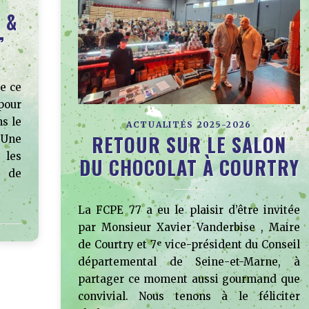
 &
”
ée ce
pour
s le
ACTUALITÉS 2025-2026
RETOUR SUR LE SALON
 Une
 les
DU CHOCOLAT À COURTRY
t de
La FCPE 77 a eu le plaisir d’être invitée
par Monsieur Xavier Vanderbise , Maire
de Courtry et 7ᵉ vice-président du Conseil
départemental de Seine-et-Marne, à
partager ce moment aussi gourmand que
convivial. Nous tenons à le féliciter