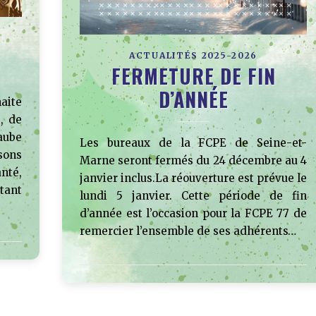
ACTUALITÉS 2025-2026
FERMETURE DE FIN
D’ANNÉE
aite
, de
aube
Les bureaux de la FCPE de Seine-et-
sons
Marne seront fermés du 24 décembre au 4
nté,
janvier inclus.La réouverture est prévue le
tant
lundi 5 janvier. Cette période de fin
d’année est l’occasion pour la FCPE 77 de
remercier l’ensemble de ses adhérents…