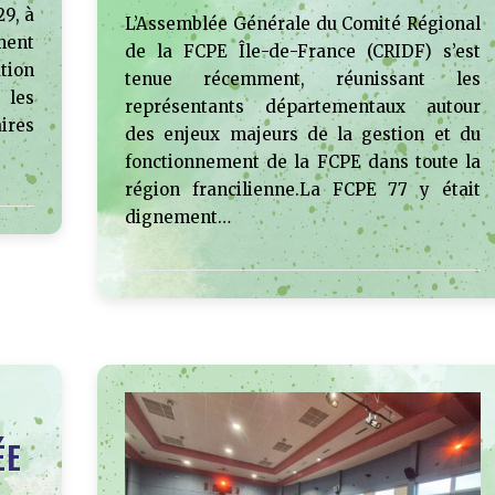
29, à
L’Assemblée Générale du Comité Régional
ment
de la FCPE Île-de-France (CRIDF) s’est
tion
tenue récemment, réunissant les
 les
représentants départementaux autour
aires
des enjeux majeurs de la gestion et du
fonctionnement de la FCPE dans toute la
région francilienne.La FCPE 77 y était
dignement…
ÉE